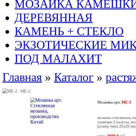
МОЗАИКА КАМЕШК
ДЕРЕВЯННАЯ
КАМЕНЬ + СТЕКЛО
ЭКЗОТИЧЕСКИЕ МИ
ПОД МАЛАХИТ
Главная
»
Каталог
»
растя
ME-2
Мозаика арт.
ME-3
мозаика стеклянная, на
упаковке 2 полосы, вес
размер чипа 20х20 мм
2
=